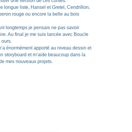
lustrer une version de ces contes.
ne longue liste, Hansel et Gretel, Cendrillon,
aperon rouge ou encore la belle au bois
nt longtemps je pensais ne pas savoir
re. Au final je me suis lancée avec Boucle
3 ours.
 m’a énormément apporté au niveau dessin et
un storyboard et m’aide beaucoup dans la
 de mes nouveaux projets.