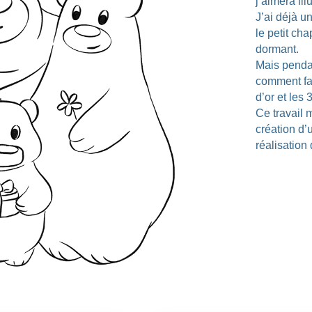
j’aimera il
J’ai déjà u
le petit ch
dormant.
Mais penda
comment fai
d’or et les 
Ce travail
création d’
réalisation