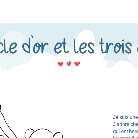
Je suis une
J’adore che
qui ont ber